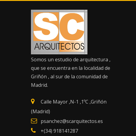
Saltar
al
contenido
INFORMACIÓN DE
CONTACTO
Somos un estudio de arquitectura ,
que se encuentra en la localidad de
Griñón , al sur de la comunidad de
Madrid.
Calle Mayor ,N-1 ,1ºC ,Griñón
(Madrid)
psanchez@scarquitectos.es
+(34) 918141287