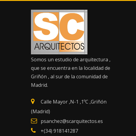
Saltar
al
contenido
INFORMACIÓN DE
CONTACTO
Somos un estudio de arquitectura ,
que se encuentra en la localidad de
Griñón , al sur de la comunidad de
Madrid.
Calle Mayor ,N-1 ,1ºC ,Griñón
(Madrid)
psanchez@scarquitectos.es
+(34) 918141287