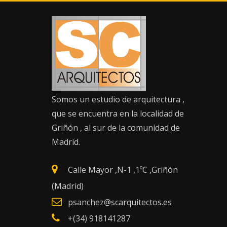
Saltar
al
contenido
INFORMACIÓN DE
CONTACTO
Somos un estudio de arquitectura ,
que se encuentra en la localidad de
Griñón , al sur de la comunidad de
Madrid.
Calle Mayor ,N-1 ,1ºC ,Griñón
(Madrid)
psanchez@scarquitectos.es
+(34) 918141287