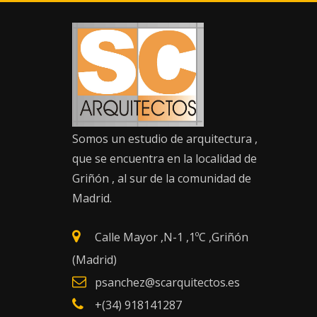
Saltar
al
contenido
INFORMACIÓN DE
CONTACTO
Somos un estudio de arquitectura ,
que se encuentra en la localidad de
Griñón , al sur de la comunidad de
Madrid.
Calle Mayor ,N-1 ,1ºC ,Griñón
(Madrid)
psanchez@scarquitectos.es
+(34) 918141287