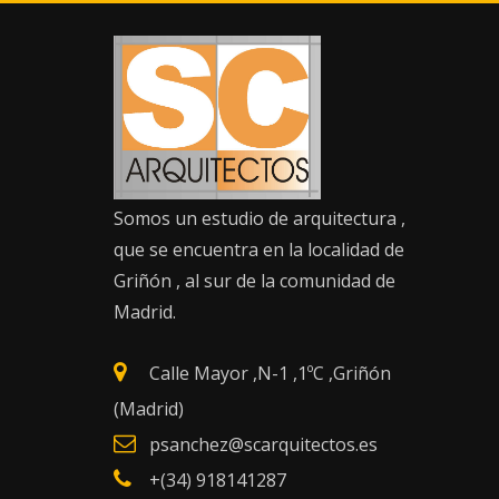
Saltar
al
contenido
INFORMACIÓN DE
CONTACTO
Somos un estudio de arquitectura ,
que se encuentra en la localidad de
Griñón , al sur de la comunidad de
Madrid.
Calle Mayor ,N-1 ,1ºC ,Griñón
(Madrid)
psanchez@scarquitectos.es
+(34) 918141287